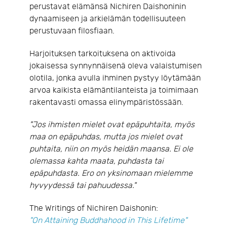
perustavat elämänsä Nichiren Daishoninin
dynaamiseen ja arkielämän todellisuuteen
perustuvaan filosfiaan.
Harjoituksen tarkoituksena on aktivoida
jokaisessa synnynnäisenä oleva valaistumisen
olotila, jonka avulla ihminen pystyy löytämään
arvoa kaikista elämäntilanteista ja toimimaan
rakentavasti omassa elinympäristössään.
"Jos ihmisten mielet ovat epäpuhtaita, myös
maa on epäpuhdas, mutta jos mielet ovat
puhtaita, niin on myös heidän maansa. Ei ole
olemassa kahta maata, puhdasta tai
epäpuhdasta. Ero on yksinomaan mielemme
hyvyydessä tai pahuudessa."
The Writings of Nichiren Daishonin:
"On Attaining Buddhahood in This Lifetime"