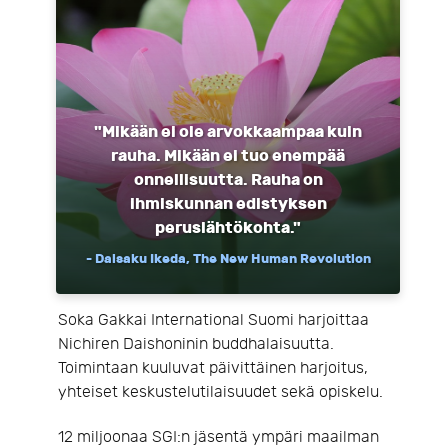
"Mikään ei ole arvokkaampaa kuin
rauha. Mikään ei tuo enempää
onnellisuutta. Rauha on
ihmiskunnan edistyksen
peruslähtökohta."
- Daisaku Ikeda, The New Human Revolution
Soka Gakkai International Suomi harjoittaa
Nichiren Daishoninin buddhalaisuutta.
Toimintaan kuuluvat päivittäinen harjoitus,
yhteiset keskustelutilaisuudet sekä opiskelu.
12 miljoonaa SGI:n jäsentä ympäri maailman