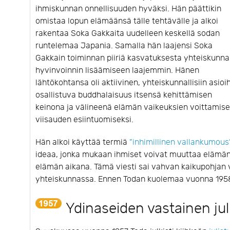
ihmiskunnan onnellisuuden hyväksi. Hän päättikin
omistaa lopun elämäänsä tälle tehtävälle ja alkoi
rakentaa Soka Gakkaita uudelleen keskellä sodan
runtelemaa Japania. Samalla hän laajensi Soka
Gakkain toiminnan piiriä kasvatuksesta yhteiskunn
hyvinvoinnin lisäämiseen laajemmin. Hänen
lähtökohtansa oli aktiivinen, yhteiskunnallisiin asioi
osallistuva buddhalaisuus itsensä kehittämisen
keinona ja välineenä elämän vaikeuksien voittamise
viisauden esiintuomiseksi.
Hän alkoi käyttää termiä
”inhimillinen vallankumous
ideaa, jonka mukaan ihmiset voivat muuttaa elämä
elämän aikana. Tämä viesti sai vahvan kaikupohjan 
yhteiskunnassa. Ennen Todan kuolemaa vuonna 1958
Ydinaseiden vastainen jul