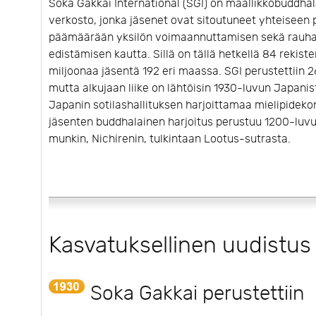
Soka Gakkai International (SGI) on maallikkobuddha
verkosto, jonka jäsenet ovat sitoutuneet yhteise
päämäärään yksilön voimaannuttamisen sekä rauhan
edistämisen kautta. Sillä on tällä hetkellä 84 rekiste
miljoonaa jäsentä 192 eri maassa. SGI perustettiin 
mutta alkujaan liike on lähtöisin 1930-luvun Japanis
Japanin sotilashallituksen harjoittamaa mielipidekon
jäsenten buddhalainen harjoitus perustuu 1200-luvu
munkin, Nichirenin, tulkintaan Lootus-sutrasta.
Kasvatuksellinen uudistus
Soka Gakkai perustettiin