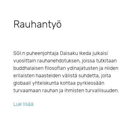
Rauhantyö
SGI:n puheenjohtaja Daisaku Ikeda julkaisi
vuosittain rauhanehdotuksen, joissa tutkitaan
buddhalaisen filosofian ydinajatusten ja niiden
erilaisten haasteiden välistä suhdetta, joita
globaali yhteiskunta kohtaa pyrkiessään
turvaamaan rauhan ja ihmisten turvallisuuden.
Lue lisää