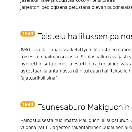
jäsenkunnalle ja uudistaa koko yhteiskuntaa
järjestön ideologisena perustana olevan buddhalaisen
Taistelu hallituksen pain
1930-luvulla Japanissa kehittyi militaristinen natio
toisessa maailmansodassa. Sotilashallitus valjasti v
pyhitettiin sotatoimet ja estettiin kaikenlainen vas
uskostaan ja antamasta näin tukeaan hallitukselle he
”ajatusrikollisina”.
Tsunesaburo Makiguchin
Painostuksesta huolimatta Makiguchi ei suostunut l
vuonna 1944. Järjestön rakentaminen uudelleen alko