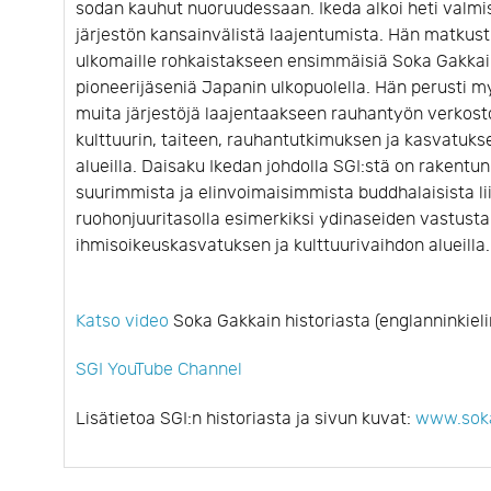
sodan kauhut nuoruudessaan. Ikeda alkoi heti valmis
järjestön kansainvälistä laajentumista. Hän matkust
ulkomaille rohkaistakseen ensimmäisiä Soka Gakka
pioneerijäseniä Japanin ulkopuolella. Hän perusti m
muita järjestöjä laajentaakseen rauhantyön verkost
kulttuurin, taiteen, rauhantutkimuksen ja kasvatuks
alueilla. Daisaku Ikedan johdolla SGI:stä on rakentun
suurimmista ja elinvoimaisimmista buddhalaisista lii
ruohonjuuritasolla esimerkiksi ydinaseiden vastust
ihmisoikeuskasvatuksen ja kulttuurivaihdon alueilla.
Katso video
Soka Gakkain historiasta (englanninkielin
SGI YouTube Channel
Lisätietoa SGI:n historiasta ja sivun kuvat:
www.soka