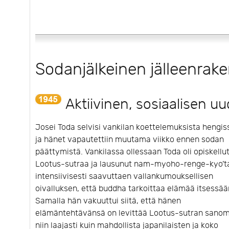
Sodanjälkeinen jälleenrake
Aktiivinen, sosiaalisen 
Josei Toda selvisi vankilan koettelemuksista hengis
ja hänet vapautettiin muutama viikko ennen sodan
päättymistä. Vankilassa ollessaan Toda oli opiskellu
Lootus-sutraa ja lausunut nam-myoho-renge-kyo’t
intensiivisesti saavuttaen vallankumouksellisen
oivalluksen, että buddha tarkoittaa elämää itsessää
Samalla hän vakuuttui siitä, että hänen
elämäntehtävänsä on levittää Lootus-sutran sano
niin laajasti kuin mahdollista japanilaisten ja koko