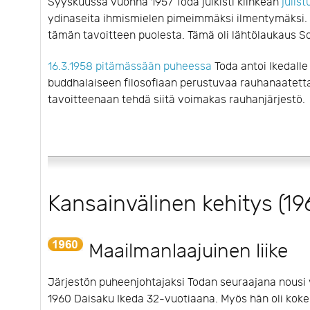
Syyskuussa vuonna 1957 Toda julkisti kiihkeän
julis
ydinaseita ihmismielen pimeimmäksi ilmentymäksi. 
tämän tavoitteen puolesta. Tämä oli lähtölaukaus S
16.3.1958 pitämässään puheessa
Toda antoi Ikedalle
buddhalaiseen filosofiaan perustuvaa rauhanaatetta
tavoitteenaan tehdä siitä voimakas rauhanjärjestö.
Kansainvälinen kehitys (19
Maailmanlaajuinen liike
Järjestön puheenjohtajaksi Todan seuraajana nousi
1960 Daisaku Ikeda 32-vuotiaana. Myös hän oli kok