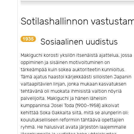
Sotilashallinnon vastusta
Sosiaalinen uudistus
Makiguchi korosti yksilön itsenäistä ajattelua, jossa
oppiminen ja sisäinen motivoituminen on
tärkeämpää kuin sokea auktoriteetin kunnioitus.
Tämä ajatus haastoi kärjekkäästi silloisten Japanin
valtaapitävien linjan, jonka mukaan kasvatuksen
tehtävänä oli muokata ihmisistä valtion nöyriä
palvelijoita. Makiguchi ja hänen läheisin
kumppaninsa Josei Toda (1900–1958) alkoivat
kehittää Soka Gakkaita siitä, mitä se alunperin oli:
koulutukselliseen reformiin tähtäävä opettajien
ryhmä. He halusivat avata järjestön laajemmalle