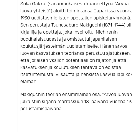
Soka Gakkai (sananmukaisesti käännettynä ”Arvoa
luova yhteisö”) aloitti toimintansa Japanissa vuonn
1930 uudistusmielisten opettajien opiskeluryhmänä.
Sen perustaja Tsunesaburo Makiguchi (1871-1944) oli
kirjailija ja opettaja, joka inspiroitui Nichirenin
buddhalaisuudesta ja omistautui japanilaisen
koulutusjärjestelmän uudistamiselle. Hänen arvoa
luovan kasvatuksen teoriansa perustuu ajatukseen,
että jokaisen yksilön potentiaali on rajaton ja että
kasvatuksen ja koulutuksen tehtävä on edistää
itsetuntemusta, viisautta ja henkistä kasvua läpi ko
elämän.
Makiguchin teorian ensimmäinen osa, ”Arvoa luovan 
julkaistiin kirjana marraskuun 18. päivänä vuonna 
perustamispäivänä.