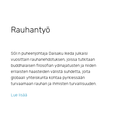
Rauhantyö
SGI:n puheenjohtaja Daisaku Ikeda julkaisi
vuosittain rauhanehdotuksen, joissa tutkitaan
buddhalaisen filosofian ydinajatusten ja niiden
erilaisten haasteiden välistä suhdetta, joita
globaali yhteiskunta kohtaa pyrkiessään
turvaamaan rauhan ja ihmisten turvallisuuden.
Lue lisää