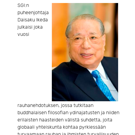
SGI:n
puheenjohtaja
Daisaku Ikeda
julkaisi joka
vuosi
rauhanehdotuksen, jossa tutkitaan
buddhalaisen filosofian ydinajatusten ja niiden
erilaisten haasteiden välistä suhdetta, joita
globaali yhteiskunta kohtaa pyrkiessään
turvaamaan rauhan ja ihmisten turvallisuuden.